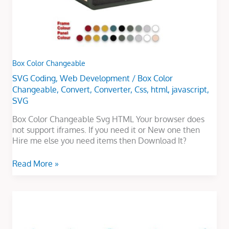
Box Color Changeable
SVG Coding
,
Web Development
/
Box Color
Changeable
,
Convert
,
Converter
,
Css
,
html
,
javascript
,
SVG
Box Color Changeable Svg HTML Your browser does
not support iframes. If you need it or New one then
Hire me else you need items then Download It?
Read More »
Slider
Responsive
And
Clickable