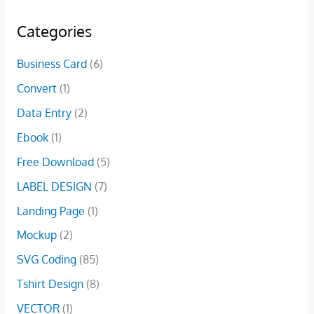
0
.
r
i
w
s
a
t
0
i
c
a
:
l
p
Categories
.
c
e
s
$
p
r
e
i
:
2
r
i
Business Card
(6)
w
s
$
.
i
c
a
:
Convert
(1)
5
0
c
e
s
$
.
0
e
i
Data Entry
(2)
:
1
0
.
w
s
$
0
Ebook
(1)
0
a
:
2
.
.
s
$
Free Download
(5)
5
0
:
1
.
0
LABEL DESIGN
(7)
$
5
0
.
4
.
Landing Page
(1)
0
5
0
.
Mockup
(2)
.
0
0
.
SVG Coding
(85)
0
Tshirt Design
(8)
.
VECTOR
(1)