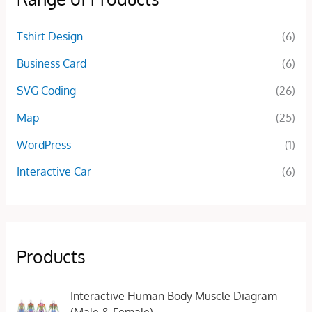
Tshirt Design
(6)
Business Card
(6)
SVG Coding
(26)
Map
(25)
WordPress
(1)
Interactive Car
(6)
Products
O
C
Interactive Human Body Muscle Diagram
r
u
(Male & Female)