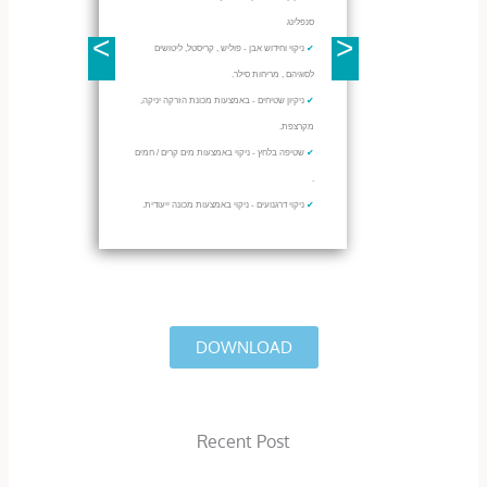
סנפלינג
<
>
ניקוי וחידוש אבן - פוליש , קריסטל, ליטושים
✔
לסוגיהם , מריחות סילר.
ניקיון שטיחים - באמצעות מכונת הזרקה יניקה,
✔
מקרצפת.
שטיפה בלחץ - ניקוי באמצעות מים קרים / חמים
✔
.
ניקוי דרגנועים - ניקוי באמצעות מכונה ייעודית.
✔
DOWNLOAD
Recent Post