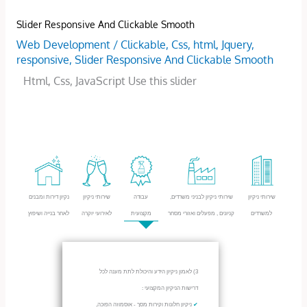
Slider Responsive And Clickable Smooth
Web Development
/
Clickable
,
Css
,
html
,
Jquery
,
responsive
,
Slider Responsive And Clickable Smooth
Html, Css, JavaScript Use this slider
שירותי ניקיון
שירותי ניקיון לבניני משרדים,
עבודה
שירותי ניקיון
נקיון דירות ומבנים
למשרדים
קניונים , מפעלים ואזורי מסחר
מקצועית
לאירועי יוקרה
לאחר בנייה ושיפוץ
3) לאמון ניקיון הידע והיכולת לתת מענה לכל
דרישות הניקיון המקצועי :
ניקיון חלונות וקירות מסך - אוסמוזה הפוכה,
✔